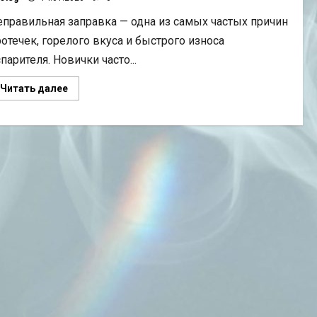
еправильная заправка — одна из самых частых причин
отечек, горелого вкуса и быстрого износа
парителя. Новички часто...
Прочитать
Читать далее
больше
о
Как
заправить
электронную
сигарету
правильно:
пошаговая
инструкция