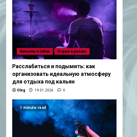
Кальяны и табак
Отдых и релакс
Расслабиться и подымить: как
организовать идеальную атмосферу
для отдыха под кальян
Oleg
19.01.2026
0
1 minute read