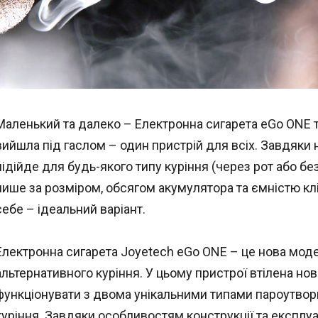
Маленький та далеко – Електронна сигарета eGo ONE т
вийшла під гаслом – один пристрій для всіх. Завдяки 
підійде для будь-якого типу куріння (через рот або б
лише за розміром, обсягом акумулятора та ємністю кл
себе – ідеальний варіант.
Електронна сигарета Joyetech eGo ONE – це нова моде
альтернативного куріння. У цьому пристрої втілена нов
функціонувати з двома унікальними типами пароутвор
куріння. Завдяки особливостям конструкції та експлуа