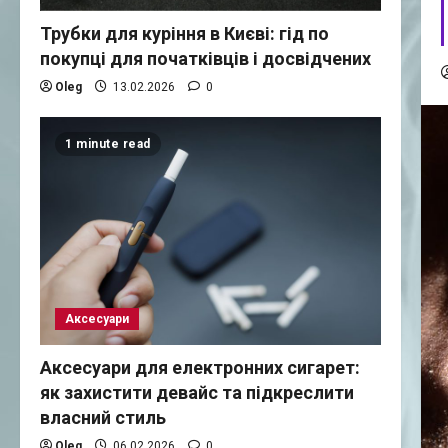
Трубки для куріння в Києві: гід по
покупці для початківців і досвідчених
Oleg
13.02.2026
0
1 minute read
Аксесуари
Аксесуари для електронних сигарет:
як захистити девайс та підкреслити
власний стиль
Oleg
06.02.2026
0