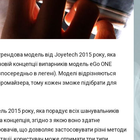
рендова модель від Joyetech 2015 року, яка
новій концепції випарників модель eGo ONE
езпосередньо в легені). Моделі відрізняються
іромайзера, тому кожен зможе підібрати для
ль 2015 року, яка порадує всіх шанувальників
а концепція, згідно з якою воно здатне
ювачів, що дозволяє застосовувати різні методи
тації, користувач може отримати три типи