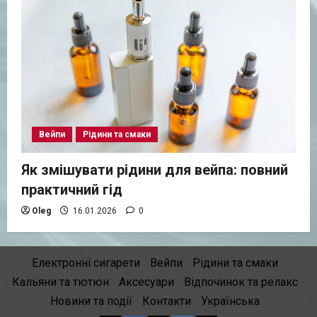
Вейпи
Рідини та смаки
Як змішувати рідини для вейпа: повний
практичний гід
Oleg
16.01.2026
0
Електронні сигарети
Вейпи
Рідини та смаки
Кальяни та тютюн
Аксесуари
Відпочинок та релакс
Новини та події
Контакти
Українська