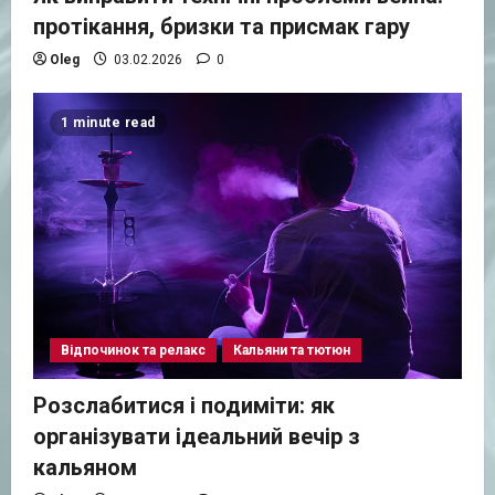
протікання, бризки та присмак гару
Oleg
03.02.2026
0
1 minute read
Відпочинок та релакс
Кальяни та тютюн
Розслабитися і подиміти: як
організувати ідеальний вечір з
кальяном