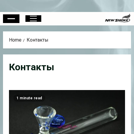
Skip
to
content
Primary
Menu
Home
Контакты
Контакты
1 minute read